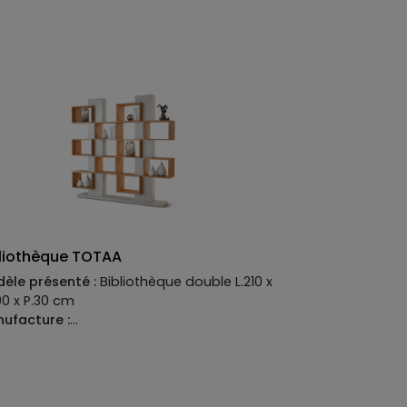
bliothèque TOTAA
èle présenté :
Bibliothèque double L.210 x
00 x P.30 cm
ufacture :
ucture:
MDF laqué mat
es :
MDF placage bois chêne naturel
4 Existe en plusieurs dimensions, finitions
coloris