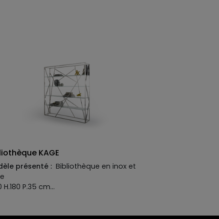
liothèque KAGE
èle présenté :
Bibliothèque en inox et
re
60 H.180 P.35 cm
ufacture :
ucture:
Inox poli
géres:
verre trempé extra blanc