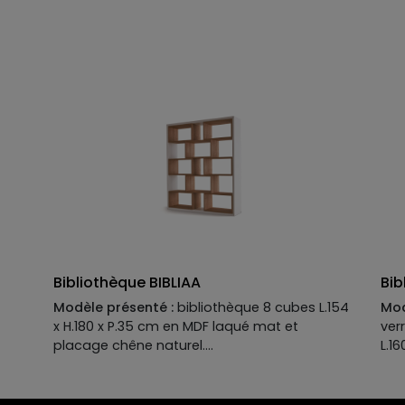
genre : son design unique et déstructuré
détourne avec aplomb les règles universelles
de la gravité.
Solidement arrimées par un dos renforcé, les
tablettes permettent d’exposer beaux livres
et pièces de collection, qui rééquilibrent le
tout dans une parfaite harmonie. A
personnaliser en termes de matières, de
coloris, de dimensions !
Bibliothèque BIBLIAA
Bib
Modèle présenté :
bibliothèque 8 cubes L.154
Mod
x H.180 x P.35 cm en MDF laqué mat et
ver
placage chêne naturel.
L.1
 :
Descriptif technique du modèle présenté :
Man
Structure :
MDF laqué mat.
Str
les
Cubes :
MDF placage chêne natureL Tous les
Eta