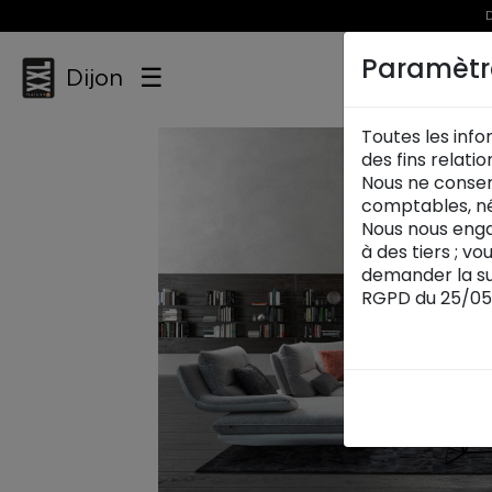
D
Paramètr
☰
Dijon
Toutes les info
des fins relati
Nous ne conser
comptables, né
Nous nous enga
à des tiers ; v
demander la su
RGPD du 25/05