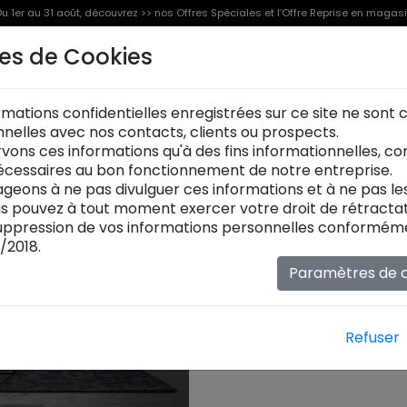
u 1er au 31 août, découvrez >> nos Offres Spéciales et l’Offre Reprise en magas
es de Cookies
Offre Reprise
Offres Spéciales [%]
Produits
rmations confidentielles enregistrées sur ce site ne sont
Bibliothèques
onnelles avec nos contacts, clients ou prospects.
Découvrez nos
bibliothèq
vons ces informations qu'à des fins informationnelles, c
fonctionnalité et esthéti
cessaires au bon fonctionnement de notre entreprise.
par la créativité de nos d
geons à ne pas divulguer ces informations et à ne pas l
contemporaine à votre déco
ous pouvez à tout moment exercer votre droit de rétractat
entièrement personnalisa
ppression de vos informations personnelles conformémen
Choisissez les dimensions, l
/2018.
configurations de rayonn
Paramètres de c
s'harmonise parfaitement 
bibliothèques design
ne s
rangement
, mais des piè
et élégance à votre maiso
Refuser
photos non contractuelles*