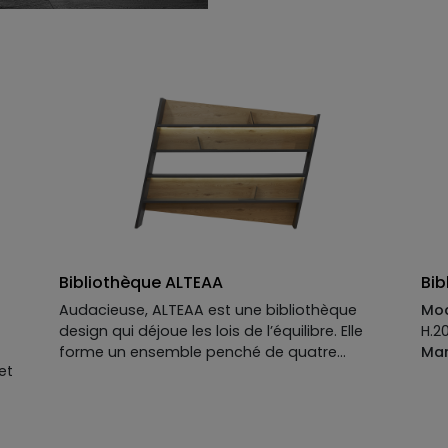
Bibliothèque ALTEAA
Bi
Audacieuse, ALTEAA est une bibliothèque
Mod
design qui déjoue les lois de l’équilibre. Elle
H.2
forme un ensemble penché de quatre
Man
et
étagères lumineuses qui sont comme
Str
animées d’un mouvement perpétuel. ALTEAA
Cub
est définitivement une bibliothèque
CA1
contemporaine, qui casse les codes du
et 