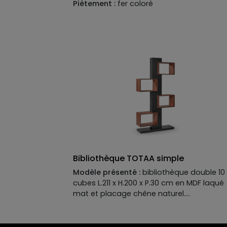
Piétement :
fer coloré
Bibliothèque TOTAA simple
Modèle présenté :
bibliothèque double 10
cubes L.211 x H.200 x P.30 cm en MDF laqué
mat et placage chêne naturel.
Descriptif technique du modèle présenté
Structure :
MDF laqué mat.
Cubes :
MDF placage chêne natureL. Tous 